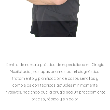
Dentro de nuestra práctica de especialidad en Cirugía
Maxilofacial, nos apasionamos por el diagnóstico,
tratamiento y planificación de casos sencillos y
complejos con técnicas actuales mínimamente
invasivas, haciendo que la cirugía sea un procedimiento
preciso, rápido y sin dolor.